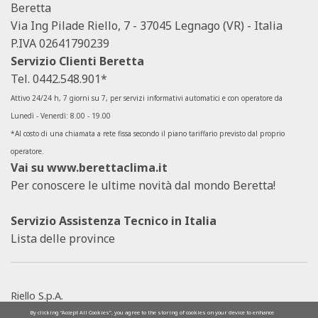
Beretta
Via Ing Pilade Riello, 7 - 37045 Legnago (VR) - Italia
P.IVA 02641790239
Servizio Clienti Beretta
Tel.
0442.548.901*
Attivo 24/24 h, 7 giorni su 7, per servizi informativi automatici e con operatore da
Lunedì - Venerdì: 8.00 - 19.00
*Al costo di una chiamata a rete fissa secondo il piano tariffario previsto dal proprio
operatore.
Vai su
www.berettaclima.it
Per conoscere le ultime novità dal mondo Beretta!
Servizio Assistenza Tecnico in Italia
Lista delle province
Riello S.p.A.
SOCIETÀ SOGGETTA ALLA DIREZIONE E AL
By clicking “Accept All Cookies”, you agree to the storing of cookies on your device to enhance