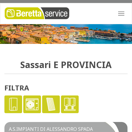
Togg
navi
Sassari
E PROVINCIA
FILTRA
A.S.IMPIANTI DI ALESSANDRO SPADA