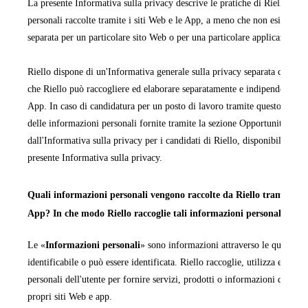
La presente Informativa sulla privacy descrive le pratiche di Riello rela
personali raccolte tramite i siti Web e le App, a meno che non esista un'
separata per un particolare sito Web o per una particolare applicazione 
Riello dispone di un'Informativa generale sulla privacy separata che cop
che Riello può raccogliere ed elaborare separatamente e indipendentemen
App. In caso di candidatura per un posto di lavoro tramite questo sito We
delle informazioni personali fornite tramite la sezione Opportunità di la
dall'Informativa sulla privacy per i candidati di Riello, disponibile in ta
presente Informativa sulla privacy.
Quali informazioni personali vengono raccolte da Riello tramite i pr
App? In che modo Riello raccoglie tali informazioni personali?
Le «
Informazioni personali
» sono informazioni attraverso le quali una
identificabile o può essere identificata. Riello raccoglie, utilizza ed ela
personali dell'utente per fornire servizi, prodotti o informazioni da quest
propri siti Web e app.