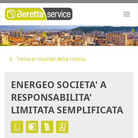
Togg
navi
Torna ai risultati della ricerca
ENERGEO SOCIETA' A
RESPONSABILITA'
LIMITATA SEMPLIFICATA