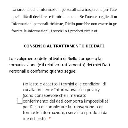
La raccolta delle Informazioni personali sarà trasparente per l'utente e q
possibilità di decidere se fornirle o meno. Se l'utente sceglie di non forn
Informazioni personali richieste, Riello potrebbe non essere in grado di
fornire le informazioni, i servizi o i prodotti richiesti.
Riello raccoglie informazioni, incluse le Informazioni personali, dall'ut
CONSENSO AL TRATTAMENTO DEI DATI
modulo o una richiesta, registra un prodotto presso Riello o utilizza le a
Lo svolgimento delle attività di Riello comporta la
esempio: nome, indirizzo fisico, azienda per cui lavora, numero di telef
comunicazione (e il relativo trattamento) dei miei Dati
numero di fax, il settore in cui lavora, i suoi interessi nonché qualsiasi
Personali e confermo quanto segue:
fornita a Riello. Riello può anche chiedere all'utente di fornire informaz
registrando o per il quale desidera ricevere assistenza (ad esempio un ide
Ho letto e accetto i termini e le condizioni di
o sulla persona/azienda che lo ha installato o che lo gestisce.
cui alla presente Informativa sulla privacy
(sono consapevole che il mancato
conferimento dei dati comporta l’impossibilità
Riello può anche raccogliere informazioni grazie all'utilizzo, da parte del
per Riello di completare la transazione o di
Web o delle proprie App, quali nome utente, identificativi del dispositivo
fornire le informazioni, i servizi o i prodotti da
dati sulla localizzazione. Per maggiori dettagli, consulta la Politica sui 
me richiesti).