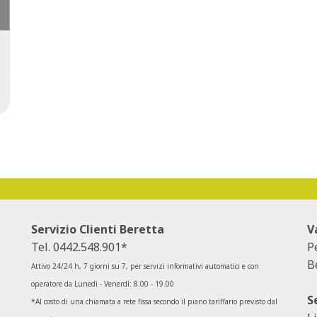
Servizio Clienti Beretta
V
Tel.
0442.548.901*
P
B
Attivo 24/24 h, 7 giorni su 7, per servizi informativi automatici e con
operatore da Lunedì - Venerdì: 8.00 - 19.00
S
*Al costo di una chiamata a rete fissa secondo il piano tariffario previsto dal