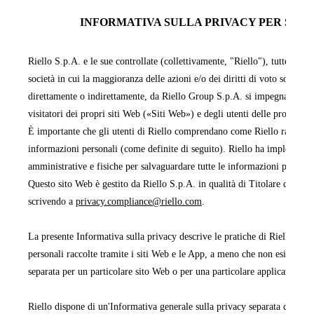
INFORMATIVA SULLA PRIVACY PER SITI 
Riello S.p.A. e le sue controllate (collettivamente, "Riello"), tutte facen
società in cui la maggioranza delle azioni e/o dei diritti di voto sono pos
direttamente o indirettamente, da Riello Group S.p.A. si impegnano a pr
visitatori dei propri siti Web («Siti Web») e degli utenti delle proprie 
È importante che gli utenti di Riello comprendano come Riello raccoglie,
informazioni personali (come definite di seguito). Riello ha implementa
amministrative e fisiche per salvaguardare tutte le informazioni persona
Questo sito Web è gestito da Riello S.p.A. in qualità di Titolare del tra
scrivendo a
privacy.compliance@riello.com
.
La presente Informativa sulla privacy descrive le pratiche di Riello rela
personali raccolte tramite i siti Web e le App, a meno che non esista un'
separata per un particolare sito Web o per una particolare applicazione 
Riello dispone di un'Informativa generale sulla privacy separata che cop