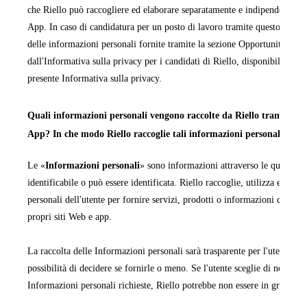
che Riello può raccogliere ed elaborare separatamente e indipendentemen
App. In caso di candidatura per un posto di lavoro tramite questo sito We
delle informazioni personali fornite tramite la sezione Opportunità di la
dall'Informativa sulla privacy per i candidati di Riello, disponibile in ta
presente Informativa sulla privacy.
Quali informazioni personali vengono raccolte da Riello tramite i pr
App? In che modo Riello raccoglie tali informazioni personali?
Le «
Informazioni personali
» sono informazioni attraverso le quali una
identificabile o può essere identificata. Riello raccoglie, utilizza ed ela
personali dell'utente per fornire servizi, prodotti o informazioni da quest
propri siti Web e app.
La raccolta delle Informazioni personali sarà trasparente per l'utente e q
possibilità di decidere se fornirle o meno. Se l'utente sceglie di non forn
Informazioni personali richieste, Riello potrebbe non essere in grado di
fornire le informazioni, i servizi o i prodotti richiesti.