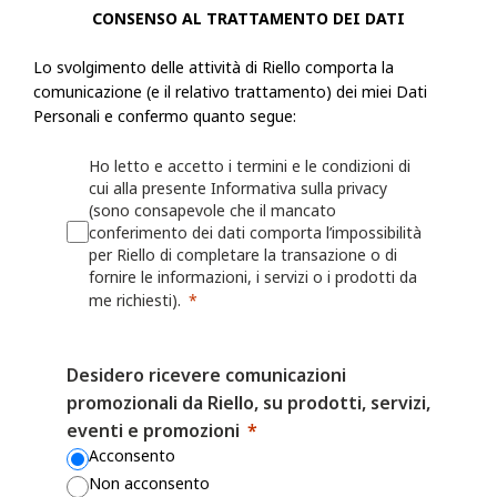
CONSENSO AL TRATTAMENTO DEI DATI
Riello raccoglie informazioni, incluse le Informazioni personali, dall'ut
Lo svolgimento delle attività di Riello comporta la
modulo o una richiesta, registra un prodotto presso Riello o utilizza le a
comunicazione (e il relativo trattamento) dei miei Dati
esempio: nome, indirizzo fisico, azienda per cui lavora, numero di telef
Personali e confermo quanto segue:
numero di fax, il settore in cui lavora, i suoi interessi nonché qualsiasi
fornita a Riello. Riello può anche chiedere all'utente di fornire informaz
Ho letto e accetto i termini e le condizioni di
cui alla presente Informativa sulla privacy
registrando o per il quale desidera ricevere assistenza (ad esempio un ide
(sono consapevole che il mancato
o sulla persona/azienda che lo ha installato o che lo gestisce.
conferimento dei dati comporta l’impossibilità
per Riello di completare la transazione o di
Riello può anche raccogliere informazioni grazie all'utilizzo, da parte del
fornire le informazioni, i servizi o i prodotti da
Web o delle proprie App, quali nome utente, identificativi del dispositivo
me richiesti).
dati sulla localizzazione. Per maggiori dettagli, consulta la Politica sui 
Desidero ricevere comunicazioni
I fornitori di servizi mobili o Internet possono avere una posizione o una
promozionali da Riello, su prodotti, servizi,
contrastante che consente loro di acquisire, utilizzare e/o conservare le
eventi e promozioni
dell'utente quando visita i Siti Web o utilizza le App, ma Riello non è r
Acconsento
il modo in cui altre parti possono raccogliere le Informazioni personali 
Non acconsento
accede ai Siti Web o alle App.