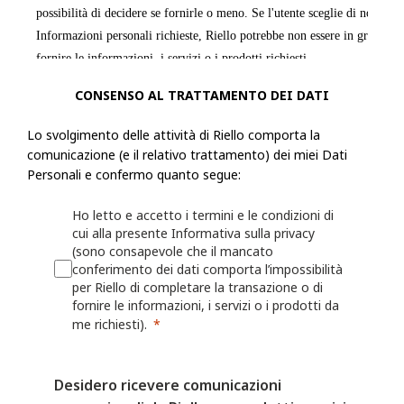
possibilità di decidere se fornirle o meno. Se l'utente sceglie di non forn
Informazioni personali richieste, Riello potrebbe non essere in grado di
fornire le informazioni, i servizi o i prodotti richiesti.
CONSENSO AL TRATTAMENTO DEI DATI
Riello raccoglie informazioni, incluse le Informazioni personali, dall'ut
modulo o una richiesta, registra un prodotto presso Riello o utilizza le a
Lo svolgimento delle attività di Riello comporta la
esempio: nome, indirizzo fisico, azienda per cui lavora, numero di telef
comunicazione (e il relativo trattamento) dei miei Dati
numero di fax, il settore in cui lavora, i suoi interessi nonché qualsiasi
Personali e confermo quanto segue:
fornita a Riello. Riello può anche chiedere all'utente di fornire informaz
Ho letto e accetto i termini e le condizioni di
registrando o per il quale desidera ricevere assistenza (ad esempio un ide
cui alla presente Informativa sulla privacy
o sulla persona/azienda che lo ha installato o che lo gestisce.
(sono consapevole che il mancato
conferimento dei dati comporta l’impossibilità
Riello può anche raccogliere informazioni grazie all'utilizzo, da parte del
per Riello di completare la transazione o di
fornire le informazioni, i servizi o i prodotti da
Web o delle proprie App, quali nome utente, identificativi del dispositivo
me richiesti).
dati sulla localizzazione. Per maggiori dettagli, consulta la Politica sui 
I fornitori di servizi mobili o Internet possono avere una posizione o una
Desidero ricevere comunicazioni
contrastante che consente loro di acquisire, utilizzare e/o conservare le