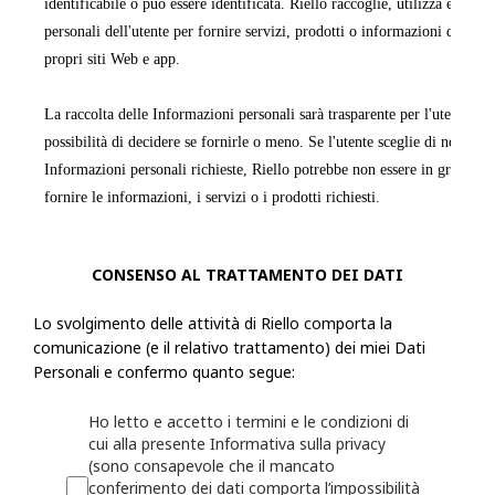
identificabile o può essere identificata. Riello raccoglie, utilizza ed ela
personali dell'utente per fornire servizi, prodotti o informazioni da quest
propri siti Web e app.
La raccolta delle Informazioni personali sarà trasparente per l'utente e q
possibilità di decidere se fornirle o meno. Se l'utente sceglie di non forn
Informazioni personali richieste, Riello potrebbe non essere in grado di
fornire le informazioni, i servizi o i prodotti richiesti.
Riello raccoglie informazioni, incluse le Informazioni personali, dall'ut
CONSENSO AL TRATTAMENTO DEI DATI
modulo o una richiesta, registra un prodotto presso Riello o utilizza le a
esempio: nome, indirizzo fisico, azienda per cui lavora, numero di telef
Lo svolgimento delle attività di Riello comporta la
numero di fax, il settore in cui lavora, i suoi interessi nonché qualsiasi
comunicazione (e il relativo trattamento) dei miei Dati
fornita a Riello. Riello può anche chiedere all'utente di fornire informaz
Personali e confermo quanto segue:
registrando o per il quale desidera ricevere assistenza (ad esempio un ide
o sulla persona/azienda che lo ha installato o che lo gestisce.
Ho letto e accetto i termini e le condizioni di
cui alla presente Informativa sulla privacy
(sono consapevole che il mancato
Riello può anche raccogliere informazioni grazie all'utilizzo, da parte del
conferimento dei dati comporta l’impossibilità