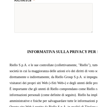
INFORMATIVA SULLA PRIVACY PER SITI 
Riello S.p.A. e le sue controllate (collettivamente, "Riello"), tutte facen
società in cui la maggioranza delle azioni e/o dei diritti di voto sono pos
direttamente o indirettamente, da Riello Group S.p.A. si impegnano a pr
visitatori dei propri siti Web («Siti Web») e degli utenti delle proprie 
È importante che gli utenti di Riello comprendano come Riello raccoglie,
informazioni personali (come definite di seguito). Riello ha implementa
amministrative e fisiche per salvaguardare tutte le informazioni persona
Questo sito Web è gestito da Riello S.p.A. in qualità di Titolare del tra