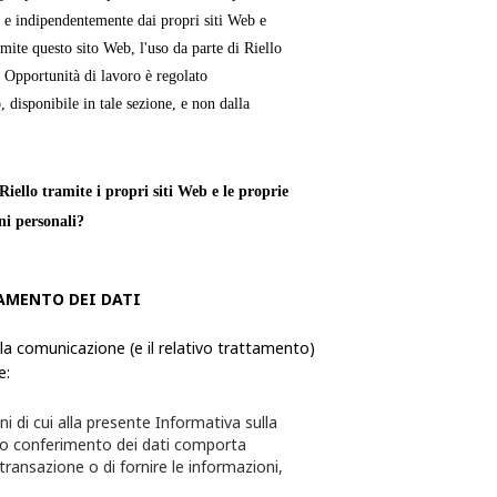
 e indipendentemente dai propri siti Web e
mite questo sito Web, l'uso da parte di Riello
e Opportunità di lavoro è regolato
, disponibile in tale sezione, e non dalla
iello tramite i propri siti Web e le proprie
ni personali?
verso le quali una persona fisica è
AMENTO DEI DATI
ie, utilizza ed elabora le Informazioni
formazioni da quest'ultimo richiesti tramite i
 la comunicazione (e il relativo trattamento)
e:
te per l'utente e quest'ultimo avrà la
ni di cui alla presente Informativa sulla
sceglie di non fornire alcuna delle
to conferimento dei dati comporta
 transazione o di fornire le informazioni,
essere in grado di completare la transazione o