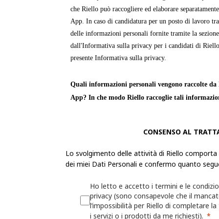
che Riello può raccogliere ed elaborare separatamente
App. In caso di candidatura per un posto di lavoro tra
delle informazioni personali fornite tramite la sezion
dall'Informativa sulla privacy per i candidati di Riello
presente Informativa sulla privacy.
Quali informazioni personali vengono raccolte da R
App? In che modo Riello raccoglie tali informazio
Le «
Informazioni personali
» sono informazioni attra
CONSENSO AL TRATT
identificabile o può essere identificata. Riello raccogl
personali dell'utente per fornire servizi, prodotti o in
Lo svolgimento delle attività di Riello comporta
propri siti Web e app.
dei miei Dati Personali e confermo quanto segu
La raccolta delle Informazioni personali sarà trasparen
Ho letto e accetto i termini e le condizio
possibilità di decidere se fornirle o meno. Se l'utente 
privacy (sono consapevole che il manca
l’impossibilità per Riello di completare la
Informazioni personali richieste, Riello potrebbe non 
i servizi o i prodotti da me richiesti).
fornire le informazioni, i servizi o i prodotti richiesti.