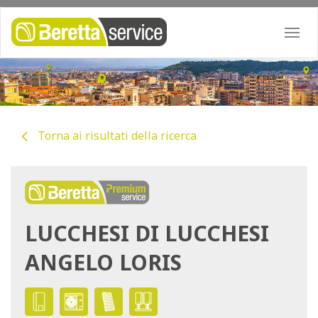
Togg
navi
Torna ai risultati della ricerca
LUCCHESI DI LUCCHESI
ANGELO LORIS