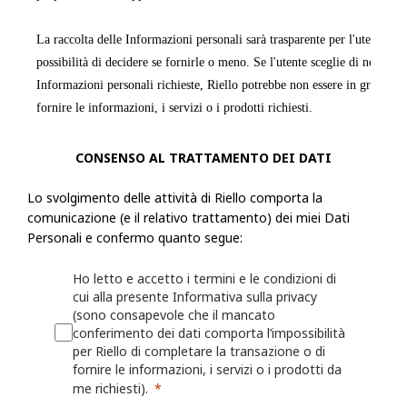
La raccolta delle Informazioni personali sarà trasparente per l'utente e q
possibilità di decidere se fornirle o meno. Se l'utente sceglie di non forn
Informazioni personali richieste, Riello potrebbe non essere in grado di
fornire le informazioni, i servizi o i prodotti richiesti.
Riello raccoglie informazioni, incluse le Informazioni personali, dall'ut
CONSENSO AL TRATTAMENTO DEI DATI
modulo o una richiesta, registra un prodotto presso Riello o utilizza le a
Lo svolgimento delle attività di Riello comporta la
esempio: nome, indirizzo fisico, azienda per cui lavora, numero di telef
comunicazione (e il relativo trattamento) dei miei Dati
numero di fax, il settore in cui lavora, i suoi interessi nonché qualsiasi
Personali e confermo quanto segue:
fornita a Riello. Riello può anche chiedere all'utente di fornire informaz
registrando o per il quale desidera ricevere assistenza (ad esempio un ide
Ho letto e accetto i termini e le condizioni di
o sulla persona/azienda che lo ha installato o che lo gestisce.
cui alla presente Informativa sulla privacy
(sono consapevole che il mancato
conferimento dei dati comporta l’impossibilità
Riello può anche raccogliere informazioni grazie all'utilizzo, da parte del
per Riello di completare la transazione o di
Web o delle proprie App, quali nome utente, identificativi del dispositivo
fornire le informazioni, i servizi o i prodotti da
dati sulla localizzazione. Per maggiori dettagli, consulta la Politica sui 
me richiesti).