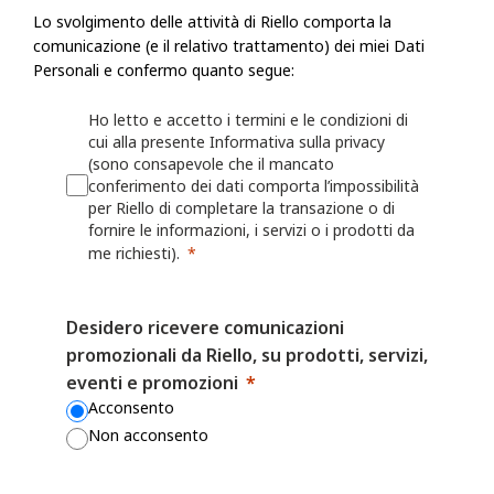
Riello raccoglie informazioni, incluse le Informazioni personali, dall'ut
Lo svolgimento delle attività di Riello comporta la
modulo o una richiesta, registra un prodotto presso Riello o utilizza le a
comunicazione (e il relativo trattamento) dei miei Dati
esempio: nome, indirizzo fisico, azienda per cui lavora, numero di telef
Personali e confermo quanto segue:
numero di fax, il settore in cui lavora, i suoi interessi nonché qualsiasi
Ho letto e accetto i termini e le condizioni di
fornita a Riello. Riello può anche chiedere all'utente di fornire informaz
cui alla presente Informativa sulla privacy
registrando o per il quale desidera ricevere assistenza (ad esempio un ide
(sono consapevole che il mancato
o sulla persona/azienda che lo ha installato o che lo gestisce.
conferimento dei dati comporta l’impossibilità
per Riello di completare la transazione o di
fornire le informazioni, i servizi o i prodotti da
Riello può anche raccogliere informazioni grazie all'utilizzo, da parte del
me richiesti).
Web o delle proprie App, quali nome utente, identificativi del dispositivo
dati sulla localizzazione. Per maggiori dettagli, consulta la Politica sui 
Desidero ricevere comunicazioni
I fornitori di servizi mobili o Internet possono avere una posizione o una
promozionali da Riello, su prodotti, servizi,
contrastante che consente loro di acquisire, utilizzare e/o conservare le
eventi e promozioni
dell'utente quando visita i Siti Web o utilizza le App, ma Riello non è r
Acconsento
il modo in cui altre parti possono raccogliere le Informazioni personali 
Non acconsento
accede ai Siti Web o alle App.