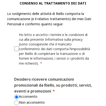
CONSENSO AL TRATTAMENTO DEI DATI
Riello raccoglie informazioni, incluse le Informazioni personali, dall'ut
Lo svolgimento delle attività di Riello comporta la
modulo o una richiesta, registra un prodotto presso Riello o utilizza le a
comunicazione (e il relativo trattamento) dei miei Dati
esempio: nome, indirizzo fisico, azienda per cui lavora, numero di telef
Personali e confermo quanto segue:
numero di fax, il settore in cui lavora, i suoi interessi nonché qualsiasi
fornita a Riello. Riello può anche chiedere all'utente di fornire informaz
Ho letto e accetto i termini e le condizioni di
cui alla presente Informativa sulla privacy
registrando o per il quale desidera ricevere assistenza (ad esempio un ide
(sono consapevole che il mancato
o sulla persona/azienda che lo ha installato o che lo gestisce.
conferimento dei dati comporta l’impossibilità
per Riello di completare la transazione o di
Riello può anche raccogliere informazioni grazie all'utilizzo, da parte del
fornire le informazioni, i servizi o i prodotti da
Web o delle proprie App, quali nome utente, identificativi del dispositivo
me richiesti).
dati sulla localizzazione. Per maggiori dettagli, consulta la Politica sui 
Desidero ricevere comunicazioni
I fornitori di servizi mobili o Internet possono avere una posizione o una
promozionali da Riello, su prodotti, servizi,
contrastante che consente loro di acquisire, utilizzare e/o conservare le
eventi e promozioni
dell'utente quando visita i Siti Web o utilizza le App, ma Riello non è r
Acconsento
il modo in cui altre parti possono raccogliere le Informazioni personali 
Non acconsento
accede ai Siti Web o alle App.