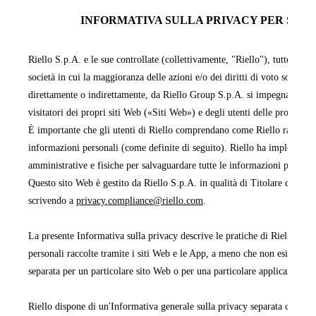
INFORMATIVA SULLA PRIVACY PER SITI 
Riello S.p.A. e le sue controllate (collettivamente, "Riello"), tutte facen
società in cui la maggioranza delle azioni e/o dei diritti di voto sono pos
direttamente o indirettamente, da Riello Group S.p.A. si impegnano a pr
visitatori dei propri siti Web («Siti Web») e degli utenti delle proprie 
È importante che gli utenti di Riello comprendano come Riello raccoglie,
informazioni personali (come definite di seguito). Riello ha implementa
amministrative e fisiche per salvaguardare tutte le informazioni persona
Questo sito Web è gestito da Riello S.p.A. in qualità di Titolare del tra
scrivendo a
privacy.compliance@riello.com
.
La presente Informativa sulla privacy descrive le pratiche di Riello rela
personali raccolte tramite i siti Web e le App, a meno che non esista un'
separata per un particolare sito Web o per una particolare applicazione 
Riello dispone di un'Informativa generale sulla privacy separata che cop