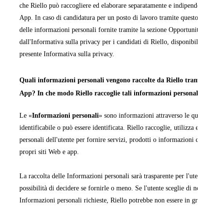
che Riello può raccogliere ed elaborare separatamente e indipendentemen
App. In caso di candidatura per un posto di lavoro tramite questo sito We
delle informazioni personali fornite tramite la sezione Opportunità di la
dall'Informativa sulla privacy per i candidati di Riello, disponibile in ta
presente Informativa sulla privacy.
Quali informazioni personali vengono raccolte da Riello tramite i pr
App? In che modo Riello raccoglie tali informazioni personali?
Le «
Informazioni personali
» sono informazioni attraverso le quali una
identificabile o può essere identificata. Riello raccoglie, utilizza ed ela
personali dell'utente per fornire servizi, prodotti o informazioni da quest
propri siti Web e app.
La raccolta delle Informazioni personali sarà trasparente per l'utente e q
possibilità di decidere se fornirle o meno. Se l'utente sceglie di non forn
Informazioni personali richieste, Riello potrebbe non essere in grado di
fornire le informazioni, i servizi o i prodotti richiesti.