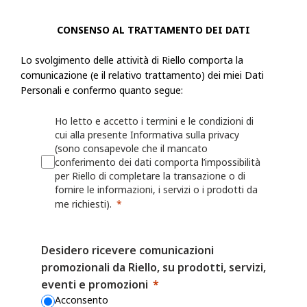
fornire le informazioni, i servizi o i prodotti richiesti.
CONSENSO AL TRATTAMENTO DEI DATI
Riello raccoglie informazioni, incluse le Informazioni personali, dall'ut
Lo svolgimento delle attività di Riello comporta la
modulo o una richiesta, registra un prodotto presso Riello o utilizza le a
comunicazione (e il relativo trattamento) dei miei Dati
esempio: nome, indirizzo fisico, azienda per cui lavora, numero di telef
Personali e confermo quanto segue:
numero di fax, il settore in cui lavora, i suoi interessi nonché qualsiasi
fornita a Riello. Riello può anche chiedere all'utente di fornire informaz
Ho letto e accetto i termini e le condizioni di
registrando o per il quale desidera ricevere assistenza (ad esempio un ide
cui alla presente Informativa sulla privacy
o sulla persona/azienda che lo ha installato o che lo gestisce.
(sono consapevole che il mancato
conferimento dei dati comporta l’impossibilità
per Riello di completare la transazione o di
Riello può anche raccogliere informazioni grazie all'utilizzo, da parte del
fornire le informazioni, i servizi o i prodotti da
Web o delle proprie App, quali nome utente, identificativi del dispositivo
me richiesti).
dati sulla localizzazione. Per maggiori dettagli, consulta la Politica sui 
Desidero ricevere comunicazioni
I fornitori di servizi mobili o Internet possono avere una posizione o una
promozionali da Riello, su prodotti, servizi,
contrastante che consente loro di acquisire, utilizzare e/o conservare le
eventi e promozioni
dell'utente quando visita i Siti Web o utilizza le App, ma Riello non è r
Acconsento
il modo in cui altre parti possono raccogliere le Informazioni personali 