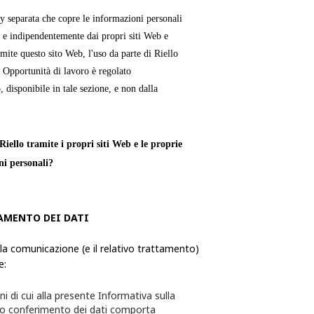
cy separata che copre le informazioni personali
 e indipendentemente dai propri siti Web e
mite questo sito Web, l'uso da parte di Riello
e Opportunità di lavoro è regolato
, disponibile in tale sezione, e non dalla
iello tramite i propri siti Web e le proprie
ni personali?
verso le quali una persona fisica è
ie, utilizza ed elabora le Informazioni
AMENTO DEI DATI
formazioni da quest'ultimo richiesti tramite i
 la comunicazione (e il relativo trattamento)
e:
te per l'utente e quest'ultimo avrà la
ni di cui alla presente Informativa sulla
sceglie di non fornire alcuna delle
to conferimento dei dati comporta