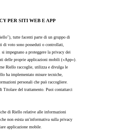
Y PER SITI WEB E APP
iello"), tutte facenti parte di un gruppo di
ti di voto sono posseduti o controllati,
. si impegnano a proteggere la privacy dei
enti delle proprie applicazioni mobili («App»).
e Riello raccoglie, utilizza e divulga le
ello ha implementato misure tecniche,
formazioni personali che può raccogliere.
i Titolare del trattamento. Puoi contattarci
che di Riello relative alle informazioni
 che non esista un'informativa sulla privacy
lare applicazione mobile.