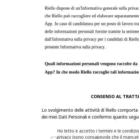
Riello dispone di un'Informativa generale sulla priva
che Riello può raccogliere ed elaborare separatamente
App. In caso di candidatura per un posto di lavoro tra
delle informazioni personali fornite tramite la sezion
dall'Informativa sulla privacy per i candidati di Riello
presente Informativa sulla privacy.
Quali informazioni personali vengono raccolte da R
App? In che modo Riello raccoglie tali informazio
Le «
Informazioni personali
» sono informazioni attra
identificabile o può essere identificata. Riello raccogl
CONSENSO AL TRATT
personali dell'utente per fornire servizi, prodotti o in
Lo svolgimento delle attività di Riello comporta
propri siti Web e app.
dei miei Dati Personali e confermo quanto segu
La raccolta delle Informazioni personali sarà trasparen
Ho letto e accetto i termini e le condizio
possibilità di decidere se fornirle o meno. Se l'utente 
privacy (sono consapevole che il manca