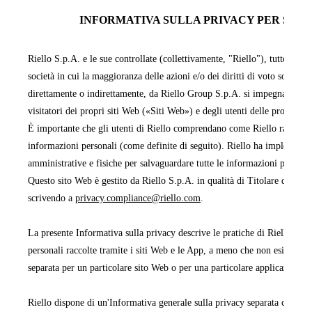
INFORMATIVA SULLA PRIVACY PER SITI 
Riello S.p.A. e le sue controllate (collettivamente, "Riello"), tutte facen
società in cui la maggioranza delle azioni e/o dei diritti di voto sono pos
direttamente o indirettamente, da Riello Group S.p.A. si impegnano a pr
visitatori dei propri siti Web («Siti Web») e degli utenti delle proprie 
È importante che gli utenti di Riello comprendano come Riello raccoglie,
informazioni personali (come definite di seguito). Riello ha implementa
amministrative e fisiche per salvaguardare tutte le informazioni persona
Questo sito Web è gestito da Riello S.p.A. in qualità di Titolare del tra
scrivendo a
privacy.compliance@riello.com
.
La presente Informativa sulla privacy descrive le pratiche di Riello rela
personali raccolte tramite i siti Web e le App, a meno che non esista un'
separata per un particolare sito Web o per una particolare applicazione 
Riello dispone di un'Informativa generale sulla privacy separata che cop