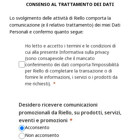
CONSENSO AL TRATTAMENTO DEI DATI
Riello raccoglie informazioni, incluse le Informazioni personali, dall'ut
Lo svolgimento delle attività di Riello comporta la
modulo o una richiesta, registra un prodotto presso Riello o utilizza le a
comunicazione (e il relativo trattamento) dei miei Dati
esempio: nome, indirizzo fisico, azienda per cui lavora, numero di telef
Personali e confermo quanto segue:
numero di fax, il settore in cui lavora, i suoi interessi nonché qualsiasi
fornita a Riello. Riello può anche chiedere all'utente di fornire informaz
Ho letto e accetto i termini e le condizioni di
cui alla presente Informativa sulla privacy
registrando o per il quale desidera ricevere assistenza (ad esempio un ide
(sono consapevole che il mancato
o sulla persona/azienda che lo ha installato o che lo gestisce.
conferimento dei dati comporta l’impossibilità
per Riello di completare la transazione o di
Riello può anche raccogliere informazioni grazie all'utilizzo, da parte del
fornire le informazioni, i servizi o i prodotti da
Web o delle proprie App, quali nome utente, identificativi del dispositivo
me richiesti).
dati sulla localizzazione. Per maggiori dettagli, consulta la Politica sui 
Desidero ricevere comunicazioni
I fornitori di servizi mobili o Internet possono avere una posizione o una
promozionali da Riello, su prodotti, servizi,
contrastante che consente loro di acquisire, utilizzare e/o conservare le
eventi e promozioni
dell'utente quando visita i Siti Web o utilizza le App, ma Riello non è r
Acconsento
il modo in cui altre parti possono raccogliere le Informazioni personali 
Non acconsento
accede ai Siti Web o alle App.