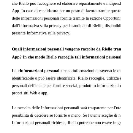
che Riello può raccogliere ed elaborare separatamente e indipendentemen
App. In caso di candidatura per un posto di lavoro tramite questo sito We
delle informazioni personali fornite tramite la sezione Opportunità di la
dall'Informativa sulla privacy per i candidati di Riello, disponibile in ta
presente Informativa sulla privacy.
Quali informazioni personali vengono raccolte da Riello tramite i pr
App? In che modo Riello raccoglie tali informazioni personali?
Le «
Informazioni personali
» sono informazioni attraverso le quali una
identificabile o può essere identificata. Riello raccoglie, utilizza ed ela
personali dell'utente per fornire servizi, prodotti o informazioni da quest
propri siti Web e app.
La raccolta delle Informazioni personali sarà trasparente per l'utente e q
possibilità di decidere se fornirle o meno. Se l'utente sceglie di non forn
Informazioni personali richieste, Riello potrebbe non essere in grado di
fornire le informazioni, i servizi o i prodotti richiesti.