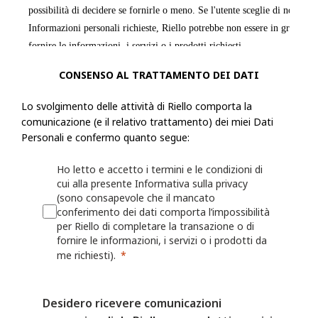
possibilità di decidere se fornirle o meno. Se l'utente sceglie di non forn
Informazioni personali richieste, Riello potrebbe non essere in grado di
fornire le informazioni, i servizi o i prodotti richiesti.
CONSENSO AL TRATTAMENTO DEI DATI
Riello raccoglie informazioni, incluse le Informazioni personali, dall'ut
modulo o una richiesta, registra un prodotto presso Riello o utilizza le a
Lo svolgimento delle attività di Riello comporta la
esempio: nome, indirizzo fisico, azienda per cui lavora, numero di telef
comunicazione (e il relativo trattamento) dei miei Dati
numero di fax, il settore in cui lavora, i suoi interessi nonché qualsiasi
Personali e confermo quanto segue:
fornita a Riello. Riello può anche chiedere all'utente di fornire informaz
Ho letto e accetto i termini e le condizioni di
registrando o per il quale desidera ricevere assistenza (ad esempio un ide
cui alla presente Informativa sulla privacy
o sulla persona/azienda che lo ha installato o che lo gestisce.
(sono consapevole che il mancato
conferimento dei dati comporta l’impossibilità
Riello può anche raccogliere informazioni grazie all'utilizzo, da parte del
per Riello di completare la transazione o di
fornire le informazioni, i servizi o i prodotti da
Web o delle proprie App, quali nome utente, identificativi del dispositivo
me richiesti).
dati sulla localizzazione. Per maggiori dettagli, consulta la Politica sui 
I fornitori di servizi mobili o Internet possono avere una posizione o una
Desidero ricevere comunicazioni
contrastante che consente loro di acquisire, utilizzare e/o conservare le