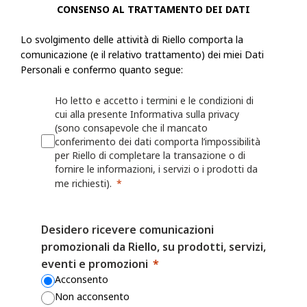
CONSENSO AL TRATTAMENTO DEI DATI
Riello raccoglie informazioni, incluse le Informazioni personali, dall'ut
Lo svolgimento delle attività di Riello comporta la
modulo o una richiesta, registra un prodotto presso Riello o utilizza le a
comunicazione (e il relativo trattamento) dei miei Dati
esempio: nome, indirizzo fisico, azienda per cui lavora, numero di telef
Personali e confermo quanto segue:
numero di fax, il settore in cui lavora, i suoi interessi nonché qualsiasi
fornita a Riello. Riello può anche chiedere all'utente di fornire informaz
Ho letto e accetto i termini e le condizioni di
cui alla presente Informativa sulla privacy
registrando o per il quale desidera ricevere assistenza (ad esempio un ide
(sono consapevole che il mancato
o sulla persona/azienda che lo ha installato o che lo gestisce.
conferimento dei dati comporta l’impossibilità
per Riello di completare la transazione o di
Riello può anche raccogliere informazioni grazie all'utilizzo, da parte del
fornire le informazioni, i servizi o i prodotti da
Web o delle proprie App, quali nome utente, identificativi del dispositivo
me richiesti).
dati sulla localizzazione. Per maggiori dettagli, consulta la Politica sui 
Desidero ricevere comunicazioni
I fornitori di servizi mobili o Internet possono avere una posizione o una
promozionali da Riello, su prodotti, servizi,
contrastante che consente loro di acquisire, utilizzare e/o conservare le
eventi e promozioni
dell'utente quando visita i Siti Web o utilizza le App, ma Riello non è r
Acconsento
il modo in cui altre parti possono raccogliere le Informazioni personali 
Non acconsento
accede ai Siti Web o alle App.