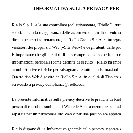
INFORMATIVA SULLA PRIVACY PER SITI 
Riello S.p.A. e le sue controllate (collettivamente, "Riello"), tutte facen
società in cui la maggioranza delle azioni e/o dei diritti di voto sono pos
direttamente o indirettamente, da Riello Group S.p.A. si impegnano a pr
visitatori dei propri siti Web («Siti Web») e degli utenti delle proprie 
È importante che gli utenti di Riello comprendano come Riello raccoglie,
informazioni personali (come definite di seguito). Riello ha implementa
amministrative e fisiche per salvaguardare tutte le informazioni persona
Questo sito Web è gestito da Riello S.p.A. in qualità di Titolare del tra
scrivendo a
privacy.compliance@riello.com
.
La presente Informativa sulla privacy descrive le pratiche di Riello rela
personali raccolte tramite i siti Web e le App, a meno che non esista un'
separata per un particolare sito Web o per una particolare applicazione 
Riello dispone di un'Informativa generale sulla privacy separata che cop