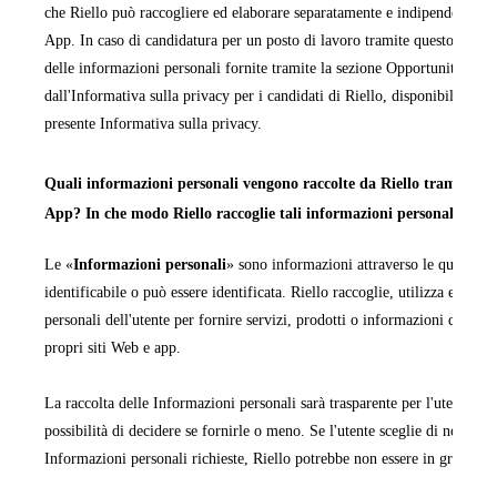
che Riello può raccogliere ed elaborare separatamente e indipendentemen
App. In caso di candidatura per un posto di lavoro tramite questo sito We
delle informazioni personali fornite tramite la sezione Opportunità di la
dall'Informativa sulla privacy per i candidati di Riello, disponibile in ta
presente Informativa sulla privacy.
Quali informazioni personali vengono raccolte da Riello tramite i pr
App? In che modo Riello raccoglie tali informazioni personali?
Le «
Informazioni personali
» sono informazioni attraverso le quali una
identificabile o può essere identificata. Riello raccoglie, utilizza ed ela
personali dell'utente per fornire servizi, prodotti o informazioni da quest
propri siti Web e app.
La raccolta delle Informazioni personali sarà trasparente per l'utente e q
possibilità di decidere se fornirle o meno. Se l'utente sceglie di non forn
Informazioni personali richieste, Riello potrebbe non essere in grado di
fornire le informazioni, i servizi o i prodotti richiesti.