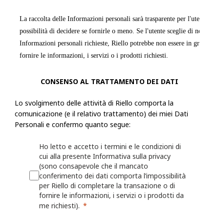
La raccolta delle Informazioni personali sarà trasparente per l'utente e q
possibilità di decidere se fornirle o meno. Se l'utente sceglie di non forn
Informazioni personali richieste, Riello potrebbe non essere in grado di
fornire le informazioni, i servizi o i prodotti richiesti.
Riello raccoglie informazioni, incluse le Informazioni personali, dall'ut
CONSENSO AL TRATTAMENTO DEI DATI
modulo o una richiesta, registra un prodotto presso Riello o utilizza le a
Lo svolgimento delle attività di Riello comporta la
esempio: nome, indirizzo fisico, azienda per cui lavora, numero di telef
comunicazione (e il relativo trattamento) dei miei Dati
numero di fax, il settore in cui lavora, i suoi interessi nonché qualsiasi
Personali e confermo quanto segue:
fornita a Riello. Riello può anche chiedere all'utente di fornire informaz
registrando o per il quale desidera ricevere assistenza (ad esempio un ide
Ho letto e accetto i termini e le condizioni di
o sulla persona/azienda che lo ha installato o che lo gestisce.
cui alla presente Informativa sulla privacy
(sono consapevole che il mancato
conferimento dei dati comporta l’impossibilità
Riello può anche raccogliere informazioni grazie all'utilizzo, da parte del
per Riello di completare la transazione o di
Web o delle proprie App, quali nome utente, identificativi del dispositivo
fornire le informazioni, i servizi o i prodotti da
dati sulla localizzazione. Per maggiori dettagli, consulta la Politica sui 
me richiesti).