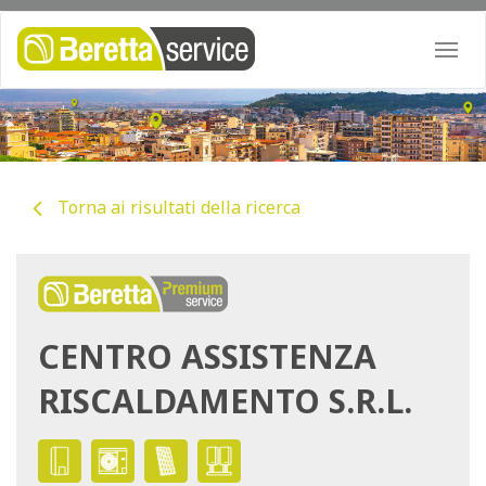
Togg
navi
Torna ai risultati della ricerca
CENTRO ASSISTENZA
RISCALDAMENTO S.R.L.