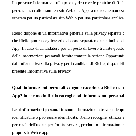
La presente Informativa sulla privacy descrive le pratiche di Riello rela
personali raccolte tramite i siti Web e le App, a meno che non esista un'
separata per un particolare sito Web o per una particolare applicazione 
Riello dispone di un'Informativa generale sulla privacy separata che cop
che Riello può raccogliere ed elaborare separatamente e indipendentemen
App. In caso di candidatura per un posto di lavoro tramite questo sito We
delle informazioni personali fornite tramite la sezione Opportunità di la
dall'Informativa sulla privacy per i candidati di Riello, disponibile in ta
presente Informativa sulla privacy.
Quali informazioni personali vengono raccolte da Riello tramite i pr
App? In che modo Riello raccoglie tali informazioni personali?
Le «
Informazioni personali
» sono informazioni attraverso le quali una
identificabile o può essere identificata. Riello raccoglie, utilizza ed ela
personali dell'utente per fornire servizi, prodotti o informazioni da quest
propri siti Web e app.