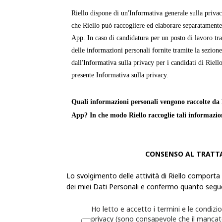
Riello dispone di un'Informativa generale sulla priva
che Riello può raccogliere ed elaborare separatamente
App. In caso di candidatura per un posto di lavoro tra
delle informazioni personali fornite tramite la sezion
dall'Informativa sulla privacy per i candidati di Riello
presente Informativa sulla privacy.
Quali informazioni personali vengono raccolte da R
App? In che modo Riello raccoglie tali informazio
Le «
Informazioni personali
» sono informazioni attra
identificabile o può essere identificata. Riello raccogl
CONSENSO AL TRATT
personali dell'utente per fornire servizi, prodotti o in
Lo svolgimento delle attività di Riello comporta
propri siti Web e app.
dei miei Dati Personali e confermo quanto segu
La raccolta delle Informazioni personali sarà trasparen
Ho letto e accetto i termini e le condizio
possibilità di decidere se fornirle o meno. Se l'utente 
privacy (sono consapevole che il manca