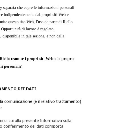
cy separata che copre le informazioni personali
 e indipendentemente dai propri siti Web e
mite questo sito Web, l'uso da parte di Riello
e Opportunità di lavoro è regolato
, disponibile in tale sezione, e non dalla
iello tramite i propri siti Web e le proprie
ni personali?
verso le quali una persona fisica è
ie, utilizza ed elabora le Informazioni
AMENTO DEI DATI
formazioni da quest'ultimo richiesti tramite i
 la comunicazione (e il relativo trattamento)
e:
te per l'utente e quest'ultimo avrà la
ni di cui alla presente Informativa sulla
sceglie di non fornire alcuna delle
to conferimento dei dati comporta