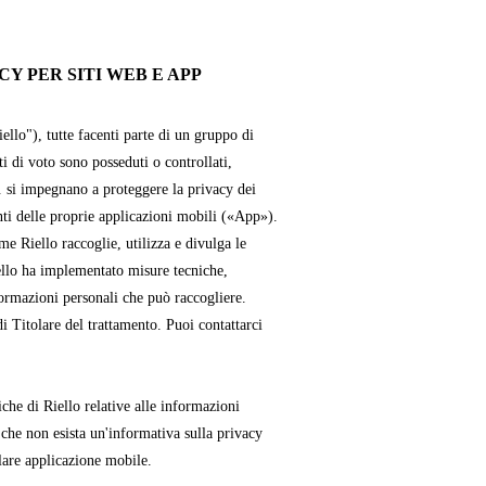
Y PER SITI WEB E APP
iello"), tutte facenti parte di un gruppo di
ti di voto sono posseduti o controllati,
. si impegnano a proteggere la privacy dei
enti delle proprie applicazioni mobili («App»).
e Riello raccoglie, utilizza e divulga le
ello ha implementato misure tecniche,
formazioni personali che può raccogliere.
i Titolare del trattamento. Puoi contattarci
che di Riello relative alle informazioni
 che non esista un'informativa sulla privacy
lare applicazione mobile.