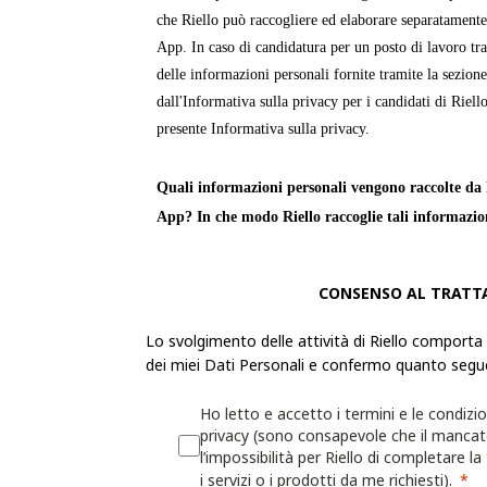
che Riello può raccogliere ed elaborare separatamente
App. In caso di candidatura per un posto di lavoro tra
delle informazioni personali fornite tramite la sezion
dall'Informativa sulla privacy per i candidati di Riello
presente Informativa sulla privacy.
Quali informazioni personali vengono raccolte da R
App? In che modo Riello raccoglie tali informazio
Le «
Informazioni personali
» sono informazioni attra
CONSENSO AL TRATT
identificabile o può essere identificata. Riello raccogl
personali dell'utente per fornire servizi, prodotti o in
Lo svolgimento delle attività di Riello comporta
propri siti Web e app.
dei miei Dati Personali e confermo quanto segu
La raccolta delle Informazioni personali sarà trasparen
Ho letto e accetto i termini e le condizio
possibilità di decidere se fornirle o meno. Se l'utente 
privacy (sono consapevole che il manca
l’impossibilità per Riello di completare la
Informazioni personali richieste, Riello potrebbe non 
i servizi o i prodotti da me richiesti).
fornire le informazioni, i servizi o i prodotti richiesti.