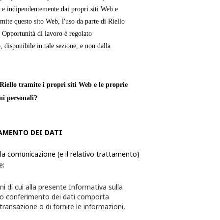
 e indipendentemente dai propri siti Web e
mite questo sito Web, l'uso da parte di Riello
e Opportunità di lavoro è regolato
, disponibile in tale sezione, e non dalla
iello tramite i propri siti Web e le proprie
ni personali?
verso le quali una persona fisica è
AMENTO DEI DATI
ie, utilizza ed elabora le Informazioni
formazioni da quest'ultimo richiesti tramite i
 la comunicazione (e il relativo trattamento)
e:
te per l'utente e quest'ultimo avrà la
ni di cui alla presente Informativa sulla
sceglie di non fornire alcuna delle
to conferimento dei dati comporta
 transazione o di fornire le informazioni,
essere in grado di completare la transazione o