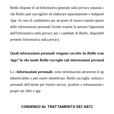
Riello dispone di un'Informativa generale sulla privacy separata che cop
che Riello può raccogliere ed elaborare separatamente e indipendentemen
App. In caso di candidatura per un posto di lavoro tramite questo sito We
delle informazioni personali fornite tramite la sezione Opportunità di la
dall'Informativa sulla privacy per i candidati di Riello, disponibile in ta
presente Informativa sulla privacy.
Quali informazioni personali vengono raccolte da Riello tramite i pr
App? In che modo Riello raccoglie tali informazioni personali?
Le «
Informazioni personali
» sono informazioni attraverso le quali una
identificabile o può essere identificata. Riello raccoglie, utilizza ed ela
personali dell'utente per fornire servizi, prodotti o informazioni da quest
propri siti Web e app.
La raccolta delle Informazioni personali sarà trasparente per l'utente e q
CONSENSO AL TRATTAMENTO DEI DATI
possibilità di decidere se fornirle o meno. Se l'utente sceglie di non forn