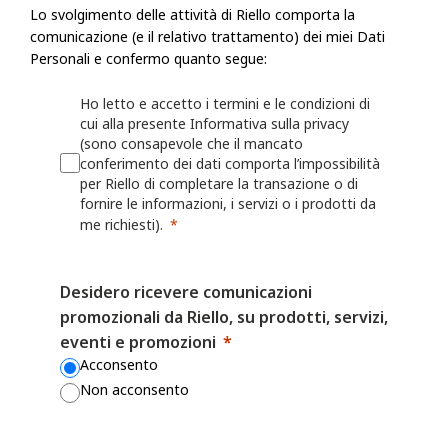
Informazioni personali richieste, Riello potrebbe non essere in grado di
Lo svolgimento delle attività di Riello comporta la
fornire le informazioni, i servizi o i prodotti richiesti.
comunicazione (e il relativo trattamento) dei miei Dati
Personali e confermo quanto segue:
Riello raccoglie informazioni, incluse le Informazioni personali, dall'ut
Ho letto e accetto i termini e le condizioni di
modulo o una richiesta, registra un prodotto presso Riello o utilizza le a
cui alla presente Informativa sulla privacy
esempio: nome, indirizzo fisico, azienda per cui lavora, numero di telef
(sono consapevole che il mancato
numero di fax, il settore in cui lavora, i suoi interessi nonché qualsiasi
conferimento dei dati comporta l’impossibilità
per Riello di completare la transazione o di
fornita a Riello. Riello può anche chiedere all'utente di fornire informaz
fornire le informazioni, i servizi o i prodotti da
registrando o per il quale desidera ricevere assistenza (ad esempio un ide
me richiesti).
o sulla persona/azienda che lo ha installato o che lo gestisce.
Riello può anche raccogliere informazioni grazie all'utilizzo, da parte del
Desidero ricevere comunicazioni
Web o delle proprie App, quali nome utente, identificativi del dispositivo
promozionali da Riello, su prodotti, servizi,
dati sulla localizzazione. Per maggiori dettagli, consulta la Politica sui 
eventi e promozioni
Acconsento
I fornitori di servizi mobili o Internet possono avere una posizione o una
Non acconsento
contrastante che consente loro di acquisire, utilizzare e/o conservare le
dell'utente quando visita i Siti Web o utilizza le App, ma Riello non è r