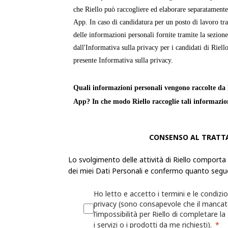
che Riello può raccogliere ed elaborare separatamente
App. In caso di candidatura per un posto di lavoro tra
delle informazioni personali fornite tramite la sezion
dall'Informativa sulla privacy per i candidati di Riello
presente Informativa sulla privacy.
Quali informazioni personali vengono raccolte da R
App? In che modo Riello raccoglie tali informazio
Le «
Informazioni personali
» sono informazioni attra
CONSENSO AL TRATT
identificabile o può essere identificata. Riello raccogl
personali dell'utente per fornire servizi, prodotti o in
Lo svolgimento delle attività di Riello comporta
propri siti Web e app.
dei miei Dati Personali e confermo quanto segu
La raccolta delle Informazioni personali sarà trasparen
Ho letto e accetto i termini e le condizio
possibilità di decidere se fornirle o meno. Se l'utente 
privacy (sono consapevole che il manca
l’impossibilità per Riello di completare la
Informazioni personali richieste, Riello potrebbe non 
i servizi o i prodotti da me richiesti).
fornire le informazioni, i servizi o i prodotti richiesti.