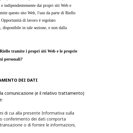
 e indipendentemente dai propri siti Web e
mite questo sito Web, l'uso da parte di Riello
e Opportunità di lavoro è regolato
, disponibile in tale sezione, e non dalla
iello tramite i propri siti Web e le proprie
ni personali?
verso le quali una persona fisica è
AMENTO DEI DATI
ie, utilizza ed elabora le Informazioni
formazioni da quest'ultimo richiesti tramite i
 la comunicazione (e il relativo trattamento)
e:
te per l'utente e quest'ultimo avrà la
ni di cui alla presente Informativa sulla
sceglie di non fornire alcuna delle
to conferimento dei dati comporta
 transazione o di fornire le informazioni,
essere in grado di completare la transazione o