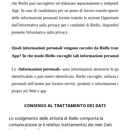
che Riello può raccogliere ed elaborare separatamente e indipendentemen
App. In caso di candidatura per un posto di lavoro tramite questo sito We
delle informazioni personali fornite tramite la sezione Opportunità di la
dall'Informativa sulla privacy per i candidati di Riello, disponibile in ta
presente Informativa sulla privacy.
Quali informazioni personali vengono raccolte da Riello tramite i pr
App? In che modo Riello raccoglie tali informazioni personali?
Le «
Informazioni personali
» sono informazioni attraverso le quali una
identificabile o può essere identificata. Riello raccoglie, utilizza ed ela
personali dell'utente per fornire servizi, prodotti o informazioni da quest
propri siti Web e app.
CONSENSO AL TRATTAMENTO DEI DATI
La raccolta delle Informazioni personali sarà trasparente per l'utente e q
possibilità di decidere se fornirle o meno. Se l'utente sceglie di non forn
Lo svolgimento delle attività di Riello comporta la
Informazioni personali richieste, Riello potrebbe non essere in grado di
comunicazione (e il relativo trattamento) dei miei Dati
fornire le informazioni, i servizi o i prodotti richiesti.