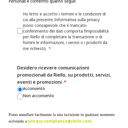
Personali e confermo quanto segue:
Riello raccoglie informazioni, incluse le Informazioni personali, dall'ut
Ho letto e accetto i termini e le condizioni di
modulo o una richiesta, registra un prodotto presso Riello o utilizza le a
cui alla presente Informativa sulla privacy
(sono consapevole che il mancato
esempio: nome, indirizzo fisico, azienda per cui lavora, numero di telef
conferimento dei dati comporta l’impossibilità
numero di fax, il settore in cui lavora, i suoi interessi nonché qualsiasi
per Riello di completare la transazione o di
fornita a Riello. Riello può anche chiedere all'utente di fornire informaz
fornire le informazioni, i servizi o i prodotti da
registrando o per il quale desidera ricevere assistenza (ad esempio un ide
me richiesti).
o sulla persona/azienda che lo ha installato o che lo gestisce.
Desidero ricevere comunicazioni
Riello può anche raccogliere informazioni grazie all'utilizzo, da parte del
promozionali da Riello, su prodotti, servizi,
Web o delle proprie App, quali nome utente, identificativi del dispositivo
eventi e promozioni
dati sulla localizzazione. Per maggiori dettagli, consulta la Politica sui 
Acconsento
Non acconsento
I fornitori di servizi mobili o Internet possono avere una posizione o una
contrastante che consente loro di acquisire, utilizzare e/o conservare le
dell'utente quando visita i Siti Web o utilizza le App, ma Riello non è r
Posso annullare facilmente la mia iscrizione in qualsiasi momento
il modo in cui altre parti possono raccogliere le Informazioni personali 
privacy.compliance@riello.com
.
scrivendo a
accede ai Siti Web o alle App.