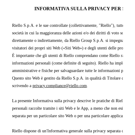
INFORMATIVA SULLA PRIVACY PER SITI 
Riello S.p.A. e le sue controllate (collettivamente, "Riello"), tutte facen
società in cui la maggioranza delle azioni e/o dei diritti di voto sono pos
direttamente o indirettamente, da Riello Group S.p.A. si impegnano a pr
visitatori dei propri siti Web («Siti Web») e degli utenti delle proprie 
È importante che gli utenti di Riello comprendano come Riello raccoglie,
informazioni personali (come definite di seguito). Riello ha implementa
amministrative e fisiche per salvaguardare tutte le informazioni persona
Questo sito Web è gestito da Riello S.p.A. in qualità di Titolare del tra
scrivendo a
privacy.compliance@riello.com
.
La presente Informativa sulla privacy descrive le pratiche di Riello rela
personali raccolte tramite i siti Web e le App, a meno che non esista un'
separata per un particolare sito Web o per una particolare applicazione 
Riello dispone di un'Informativa generale sulla privacy separata che cop