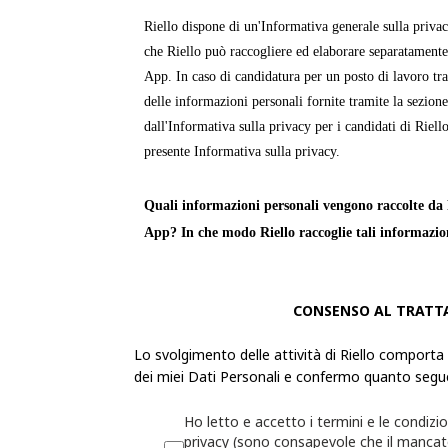
Riello dispone di un'Informativa generale sulla priva
che Riello può raccogliere ed elaborare separatamente
App. In caso di candidatura per un posto di lavoro tra
delle informazioni personali fornite tramite la sezion
dall'Informativa sulla privacy per i candidati di Riello
presente Informativa sulla privacy.
Quali informazioni personali vengono raccolte da R
App? In che modo Riello raccoglie tali informazio
Le «
Informazioni personali
» sono informazioni attra
identificabile o può essere identificata. Riello raccogl
CONSENSO AL TRATT
personali dell'utente per fornire servizi, prodotti o in
Lo svolgimento delle attività di Riello comporta
propri siti Web e app.
dei miei Dati Personali e confermo quanto segu
La raccolta delle Informazioni personali sarà trasparen
Ho letto e accetto i termini e le condizio
possibilità di decidere se fornirle o meno. Se l'utente 
privacy (sono consapevole che il manca