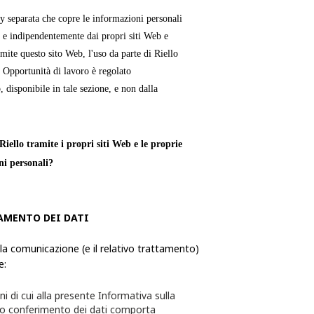
cy separata che copre le informazioni personali
 e indipendentemente dai propri siti Web e
mite questo sito Web, l'uso da parte di Riello
e Opportunità di lavoro è regolato
, disponibile in tale sezione, e non dalla
iello tramite i propri siti Web e le proprie
ni personali?
verso le quali una persona fisica è
ie, utilizza ed elabora le Informazioni
AMENTO DEI DATI
formazioni da quest'ultimo richiesti tramite i
 la comunicazione (e il relativo trattamento)
e:
te per l'utente e quest'ultimo avrà la
ni di cui alla presente Informativa sulla
sceglie di non fornire alcuna delle
to conferimento dei dati comporta