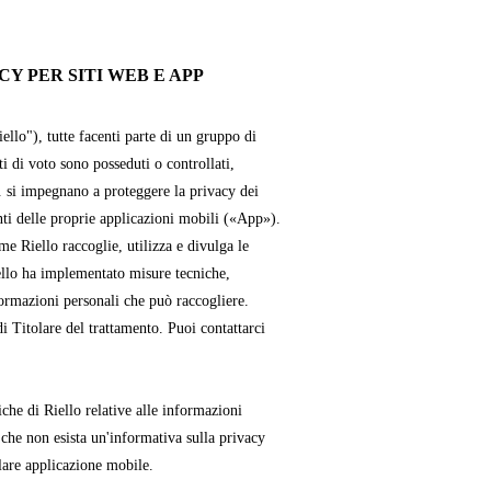
Y PER SITI WEB E APP
iello"), tutte facenti parte di un gruppo di
ti di voto sono posseduti o controllati,
. si impegnano a proteggere la privacy dei
enti delle proprie applicazioni mobili («App»).
e Riello raccoglie, utilizza e divulga le
ello ha implementato misure tecniche,
formazioni personali che può raccogliere.
i Titolare del trattamento. Puoi contattarci
che di Riello relative alle informazioni
 che non esista un'informativa sulla privacy
lare applicazione mobile.