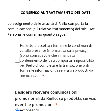
fornire le informazioni, i servizi o i prodotti richiesti.
CONSENSO AL TRATTAMENTO DEI DATI
Riello raccoglie informazioni, incluse le Informazioni personali, dall'ut
Lo svolgimento delle attività di Riello comporta la
modulo o una richiesta, registra un prodotto presso Riello o utilizza le a
comunicazione (e il relativo trattamento) dei miei Dati
esempio: nome, indirizzo fisico, azienda per cui lavora, numero di telef
Personali e confermo quanto segue:
numero di fax, il settore in cui lavora, i suoi interessi nonché qualsiasi
fornita a Riello. Riello può anche chiedere all'utente di fornire informaz
Ho letto e accetto i termini e le condizioni di
registrando o per il quale desidera ricevere assistenza (ad esempio un ide
cui alla presente Informativa sulla privacy
o sulla persona/azienda che lo ha installato o che lo gestisce.
(sono consapevole che il mancato
conferimento dei dati comporta l’impossibilità
per Riello di completare la transazione o di
Riello può anche raccogliere informazioni grazie all'utilizzo, da parte del
fornire le informazioni, i servizi o i prodotti da
Web o delle proprie App, quali nome utente, identificativi del dispositivo
me richiesti).
dati sulla localizzazione. Per maggiori dettagli, consulta la Politica sui 
Desidero ricevere comunicazioni
I fornitori di servizi mobili o Internet possono avere una posizione o una
promozionali da Riello, su prodotti, servizi,
contrastante che consente loro di acquisire, utilizzare e/o conservare le
eventi e promozioni
dell'utente quando visita i Siti Web o utilizza le App, ma Riello non è r
Acconsento
il modo in cui altre parti possono raccogliere le Informazioni personali 