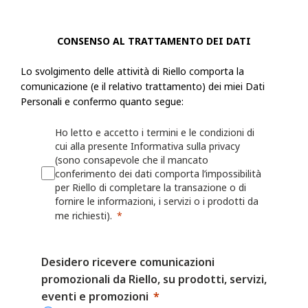
La raccolta delle Informazioni personali sarà trasparente per l'utente e q
possibilità di decidere se fornirle o meno. Se l'utente sceglie di non forn
CONSENSO AL TRATTAMENTO DEI DATI
Informazioni personali richieste, Riello potrebbe non essere in grado di
Lo svolgimento delle attività di Riello comporta la
fornire le informazioni, i servizi o i prodotti richiesti.
comunicazione (e il relativo trattamento) dei miei Dati
Personali e confermo quanto segue:
Riello raccoglie informazioni, incluse le Informazioni personali, dall'ut
modulo o una richiesta, registra un prodotto presso Riello o utilizza le a
Ho letto e accetto i termini e le condizioni di
esempio: nome, indirizzo fisico, azienda per cui lavora, numero di telef
cui alla presente Informativa sulla privacy
numero di fax, il settore in cui lavora, i suoi interessi nonché qualsiasi
(sono consapevole che il mancato
conferimento dei dati comporta l’impossibilità
fornita a Riello. Riello può anche chiedere all'utente di fornire informaz
per Riello di completare la transazione o di
registrando o per il quale desidera ricevere assistenza (ad esempio un ide
fornire le informazioni, i servizi o i prodotti da
o sulla persona/azienda che lo ha installato o che lo gestisce.
me richiesti).
Riello può anche raccogliere informazioni grazie all'utilizzo, da parte del
Desidero ricevere comunicazioni
Web o delle proprie App, quali nome utente, identificativi del dispositivo
promozionali da Riello, su prodotti, servizi,
dati sulla localizzazione. Per maggiori dettagli, consulta la Politica sui 
eventi e promozioni