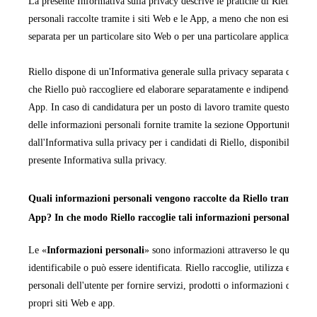
La presente Informativa sulla privacy descrive le pratiche di Riello rela
personali raccolte tramite i siti Web e le App, a meno che non esista un'
separata per un particolare sito Web o per una particolare applicazione 
Riello dispone di un'Informativa generale sulla privacy separata che cop
che Riello può raccogliere ed elaborare separatamente e indipendentemen
App. In caso di candidatura per un posto di lavoro tramite questo sito We
delle informazioni personali fornite tramite la sezione Opportunità di la
dall'Informativa sulla privacy per i candidati di Riello, disponibile in ta
presente Informativa sulla privacy.
Quali informazioni personali vengono raccolte da Riello tramite i pr
App? In che modo Riello raccoglie tali informazioni personali?
Le «
Informazioni personali
» sono informazioni attraverso le quali una
identificabile o può essere identificata. Riello raccoglie, utilizza ed ela
personali dell'utente per fornire servizi, prodotti o informazioni da quest
propri siti Web e app.