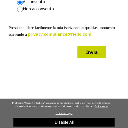
Acconsento
I fornitori di servizi mobili o Internet possono avere una posizione o una
Non acconsento
contrastante che consente loro di acquisire, utilizzare e/o conservare le
dell'utente quando visita i Siti Web o utilizza le App, ma Riello non è r
il modo in cui altre parti possono raccogliere le Informazioni personali 
Posso annullare facilmente la mia iscrizione in qualsiasi momento
accede ai Siti Web o alle App.
privacy.compliance@riello.com
.
scrivendo a
Perché Riello raccoglie le Informazioni personali dell'utente?
Invia
Lo scopo di Riello nella raccolta di queste informazioni è fornire servizi
pertinenti alle esigenze e agli interessi specifici dell'utente. Le informa
essere utilizzate da Riello per adempiere ai propri obblighi contrattuali, 
dell'utente, autenticarlo come utente e consentire a quest'ultimo l'access
Web di Riello, delle App di Riello o dei siti di social media o consentirg
posizione presso Riello.
By clicking “Accept All Cookies”, you agree to the storing of cookies on your device to enhance
site navigation, analyze site usage, and assist in our marketing efforts.
Cookie policy
Ad eccezione dei casi in cui le Informazioni personali vengano utilizzat
Cookie Settings
con l'utente o per adempiere a un obbligo di legge, l'utilizzo da parte d
Disable All
personali dell'utente avverrà solo per interessi commerciali legittimi, co