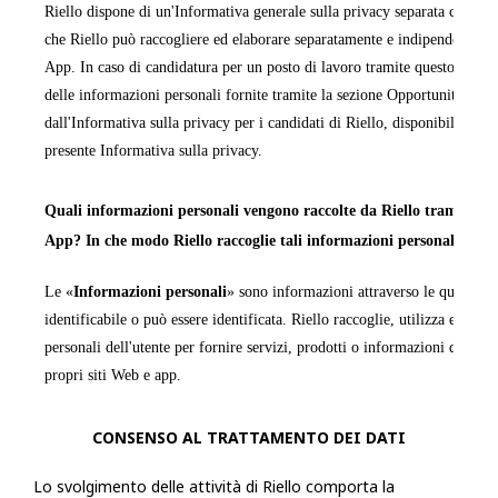
Riello dispone di un'Informativa generale sulla privacy separata che cop
che Riello può raccogliere ed elaborare separatamente e indipendentemen
App. In caso di candidatura per un posto di lavoro tramite questo sito We
delle informazioni personali fornite tramite la sezione Opportunità di la
dall'Informativa sulla privacy per i candidati di Riello, disponibile in ta
presente Informativa sulla privacy.
Quali informazioni personali vengono raccolte da Riello tramite i pr
App? In che modo Riello raccoglie tali informazioni personali?
Le «
Informazioni personali
» sono informazioni attraverso le quali una
identificabile o può essere identificata. Riello raccoglie, utilizza ed ela
personali dell'utente per fornire servizi, prodotti o informazioni da quest
propri siti Web e app.
La raccolta delle Informazioni personali sarà trasparente per l'utente e q
CONSENSO AL TRATTAMENTO DEI DATI
possibilità di decidere se fornirle o meno. Se l'utente sceglie di non forn
Lo svolgimento delle attività di Riello comporta la
Informazioni personali richieste, Riello potrebbe non essere in grado di