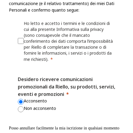
comunicazione (e il relativo trattamento) dei miei Dati
fornire le informazioni, i servizi o i prodotti richiesti.
Personali e confermo quanto segue:
Riello raccoglie informazioni, incluse le Informazioni personali, dall'ut
Ho letto e accetto i termini e le condizioni di
modulo o una richiesta, registra un prodotto presso Riello o utilizza le a
cui alla presente Informativa sulla privacy
esempio: nome, indirizzo fisico, azienda per cui lavora, numero di telef
(sono consapevole che il mancato
conferimento dei dati comporta l’impossibilità
numero di fax, il settore in cui lavora, i suoi interessi nonché qualsiasi
per Riello di completare la transazione o di
fornita a Riello. Riello può anche chiedere all'utente di fornire informaz
fornire le informazioni, i servizi o i prodotti da
registrando o per il quale desidera ricevere assistenza (ad esempio un ide
me richiesti).
o sulla persona/azienda che lo ha installato o che lo gestisce.
Desidero ricevere comunicazioni
Riello può anche raccogliere informazioni grazie all'utilizzo, da parte del
promozionali da Riello, su prodotti, servizi,
Web o delle proprie App, quali nome utente, identificativi del dispositivo
eventi e promozioni
dati sulla localizzazione. Per maggiori dettagli, consulta la Politica sui 
Acconsento
Non acconsento
I fornitori di servizi mobili o Internet possono avere una posizione o una
contrastante che consente loro di acquisire, utilizzare e/o conservare le
dell'utente quando visita i Siti Web o utilizza le App, ma Riello non è r
Posso annullare facilmente la mia iscrizione in qualsiasi momento
il modo in cui altre parti possono raccogliere le Informazioni personali 