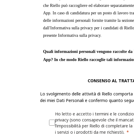
che Riello può raccogliere ed elaborare separatamente
App. In caso di candidatura per un posto di lavoro tra
delle informazioni personali fornite tramite la sezion
dall'Informativa sulla privacy per i candidati di Riello
presente Informativa sulla privacy.
Quali informazioni personali vengono raccolte da R
App? In che modo Riello raccoglie tali informazio
Le «
Informazioni personali
» sono informazioni attra
CONSENSO AL TRATT
identificabile o può essere identificata. Riello raccogl
personali dell'utente per fornire servizi, prodotti o in
Lo svolgimento delle attività di Riello comporta
propri siti Web e app.
dei miei Dati Personali e confermo quanto segu
La raccolta delle Informazioni personali sarà trasparen
Ho letto e accetto i termini e le condizio
possibilità di decidere se fornirle o meno. Se l'utente 
privacy (sono consapevole che il manca
l’impossibilità per Riello di completare la
Informazioni personali richieste, Riello potrebbe non 
i servizi o i prodotti da me richiesti).
fornire le informazioni, i servizi o i prodotti richiesti.