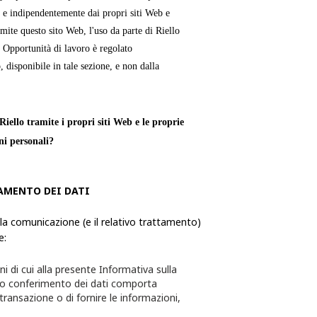
 e indipendentemente dai propri siti Web e
mite questo sito Web, l'uso da parte di Riello
e Opportunità di lavoro è regolato
, disponibile in tale sezione, e non dalla
iello tramite i propri siti Web e le proprie
ni personali?
verso le quali una persona fisica è
AMENTO DEI DATI
ie, utilizza ed elabora le Informazioni
formazioni da quest'ultimo richiesti tramite i
 la comunicazione (e il relativo trattamento)
e:
te per l'utente e quest'ultimo avrà la
ni di cui alla presente Informativa sulla
sceglie di non fornire alcuna delle
to conferimento dei dati comporta
 transazione o di fornire le informazioni,
essere in grado di completare la transazione o