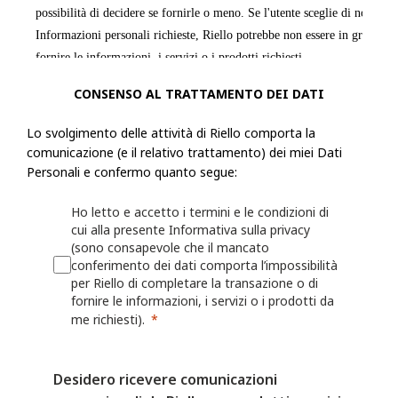
possibilità di decidere se fornirle o meno. Se l'utente sceglie di non forn
Informazioni personali richieste, Riello potrebbe non essere in grado di
fornire le informazioni, i servizi o i prodotti richiesti.
CONSENSO AL TRATTAMENTO DEI DATI
Riello raccoglie informazioni, incluse le Informazioni personali, dall'ut
modulo o una richiesta, registra un prodotto presso Riello o utilizza le a
Lo svolgimento delle attività di Riello comporta la
esempio: nome, indirizzo fisico, azienda per cui lavora, numero di telef
comunicazione (e il relativo trattamento) dei miei Dati
numero di fax, il settore in cui lavora, i suoi interessi nonché qualsiasi
Personali e confermo quanto segue:
fornita a Riello. Riello può anche chiedere all'utente di fornire informaz
Ho letto e accetto i termini e le condizioni di
registrando o per il quale desidera ricevere assistenza (ad esempio un ide
cui alla presente Informativa sulla privacy
o sulla persona/azienda che lo ha installato o che lo gestisce.
(sono consapevole che il mancato
conferimento dei dati comporta l’impossibilità
Riello può anche raccogliere informazioni grazie all'utilizzo, da parte del
per Riello di completare la transazione o di
fornire le informazioni, i servizi o i prodotti da
Web o delle proprie App, quali nome utente, identificativi del dispositivo
me richiesti).
dati sulla localizzazione. Per maggiori dettagli, consulta la Politica sui 
I fornitori di servizi mobili o Internet possono avere una posizione o una
Desidero ricevere comunicazioni
contrastante che consente loro di acquisire, utilizzare e/o conservare le