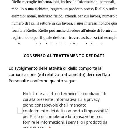
Riello raccoglie informazioni, incluse le Informazioni personali, dall'ut
modulo o una richiesta, registra un prodotto presso Riello o utilizza le a
esempio: nome, indirizzo fisico, azienda per cui lavora, numero di telef
numero di fax, il settore in cui lavora, i suoi interessi nonché qualsiasi
fornita a Riello. Riello può anche chiedere all'utente di fornire informaz
registrando o per il quale desidera ricevere assistenza (ad esempio un ide
o sulla persona/azienda che lo ha installato o che lo gestisce.
CONSENSO AL TRATTAMENTO DEI DATI
Riello può anche raccogliere informazioni grazie all'utilizzo, da parte del
Web o delle proprie App, quali nome utente, identificativi del dispositivo
Lo svolgimento delle attività di Riello comporta la
dati sulla localizzazione. Per maggiori dettagli, consulta la Politica sui 
comunicazione (e il relativo trattamento) dei miei Dati
Personali e confermo quanto segue:
I fornitori di servizi mobili o Internet possono avere una posizione o una
Ho letto e accetto i termini e le condizioni di
contrastante che consente loro di acquisire, utilizzare e/o conservare le
cui alla presente Informativa sulla privacy
dell'utente quando visita i Siti Web o utilizza le App, ma Riello non è r
(sono consapevole che il mancato
il modo in cui altre parti possono raccogliere le Informazioni personali 
conferimento dei dati comporta l’impossibilità
per Riello di completare la transazione o di
accede ai Siti Web o alle App.
fornire le informazioni, i servizi o i prodotti da