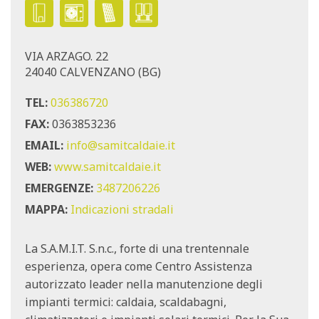
VIA ARZAGO. 22
24040 CALVENZANO (BG)
TEL:
036386720
FAX:
0363853236
EMAIL:
info@samitcaldaie.it
WEB:
www.samitcaldaie.it
EMERGENZE:
3487206226
MAPPA:
Indicazioni stradali
La S.A.M.I.T. S.n.c., forte di una trentennale
esperienza, opera come Centro Assistenza
autorizzato leader nella manutenzione degli
impianti termici: caldaia, scaldabagni,