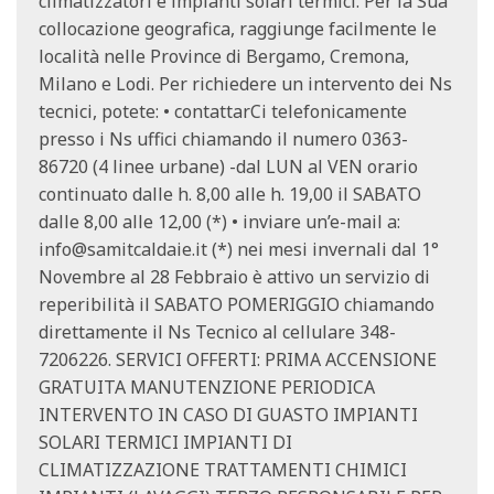
climatizzatori e impianti solari termici. Per la Sua
collocazione geografica, raggiunge facilmente le
località nelle Province di Bergamo, Cremona,
Milano e Lodi. Per richiedere un intervento dei Ns
tecnici, potete: • contattarCi telefonicamente
presso i Ns uffici chiamando il numero 0363-
86720 (4 linee urbane) -dal LUN al VEN orario
continuato dalle h. 8,00 alle h. 19,00 il SABATO
dalle 8,00 alle 12,00 (*) • inviare un’e-mail a:
info@samitcaldaie.it
(*) nei mesi invernali dal 1°
Novembre al 28 Febbraio è attivo un servizio di
reperibilità il SABATO POMERIGGIO chiamando
direttamente il Ns Tecnico al cellulare 348-
7206226. SERVICI OFFERTI: PRIMA ACCENSIONE
GRATUITA MANUTENZIONE PERIODICA
INTERVENTO IN CASO DI GUASTO IMPIANTI
SOLARI TERMICI IMPIANTI DI
CLIMATIZZAZIONE TRATTAMENTI CHIMICI