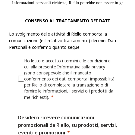
Informazioni personali richieste, Riello potrebbe non essere in grado di
fornire le informazioni, i servizi o i prodotti richiesti.
CONSENSO AL TRATTAMENTO DEI DATI
Riello raccoglie informazioni, incluse le Informazioni personali, dall'ut
modulo o una richiesta, registra un prodotto presso Riello o utilizza le a
Lo svolgimento delle attività di Riello comporta la
comunicazione (e il relativo trattamento) dei miei Dati
esempio: nome, indirizzo fisico, azienda per cui lavora, numero di telef
Personali e confermo quanto segue:
numero di fax, il settore in cui lavora, i suoi interessi nonché qualsiasi
fornita a Riello. Riello può anche chiedere all'utente di fornire informaz
Ho letto e accetto i termini e le condizioni di
registrando o per il quale desidera ricevere assistenza (ad esempio un ide
cui alla presente Informativa sulla privacy
o sulla persona/azienda che lo ha installato o che lo gestisce.
(sono consapevole che il mancato
conferimento dei dati comporta l’impossibilità
per Riello di completare la transazione o di
Riello può anche raccogliere informazioni grazie all'utilizzo, da parte del
fornire le informazioni, i servizi o i prodotti da
Web o delle proprie App, quali nome utente, identificativi del dispositivo
me richiesti).
dati sulla localizzazione. Per maggiori dettagli, consulta la Politica sui 
I fornitori di servizi mobili o Internet possono avere una posizione o una
Desidero ricevere comunicazioni
contrastante che consente loro di acquisire, utilizzare e/o conservare le
promozionali da Riello, su prodotti, servizi,
dell'utente quando visita i Siti Web o utilizza le App, ma Riello non è r
eventi e promozioni