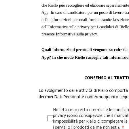
che Riello può raccogliere ed elaborare separatamente
App. In caso di candidatura per un posto di lavoro tra
delle informazioni personali fornite tramite la sezion
dall'Informativa sulla privacy per i candidati di Riello
presente Informativa sulla privacy.
Quali informazioni personali vengono raccolte da R
App? In che modo Riello raccoglie tali informazio
Le «
Informazioni personali
» sono informazioni attra
CONSENSO AL TRATT
identificabile o può essere identificata. Riello raccogl
personali dell'utente per fornire servizi, prodotti o in
Lo svolgimento delle attività di Riello comporta
propri siti Web e app.
dei miei Dati Personali e confermo quanto segu
La raccolta delle Informazioni personali sarà trasparen
Ho letto e accetto i termini e le condizio
possibilità di decidere se fornirle o meno. Se l'utente 
privacy (sono consapevole che il manca
l’impossibilità per Riello di completare la
Informazioni personali richieste, Riello potrebbe non 
i servizi o i prodotti da me richiesti).
fornire le informazioni, i servizi o i prodotti richiesti.