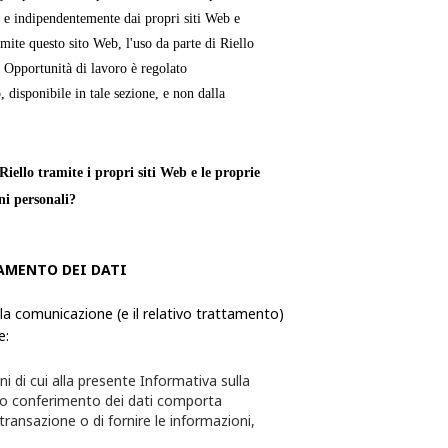
 e indipendentemente dai propri siti Web e
mite questo sito Web, l'uso da parte di Riello
e Opportunità di lavoro è regolato
, disponibile in tale sezione, e non dalla
iello tramite i propri siti Web e le proprie
ni personali?
verso le quali una persona fisica è
AMENTO DEI DATI
ie, utilizza ed elabora le Informazioni
formazioni da quest'ultimo richiesti tramite i
 la comunicazione (e il relativo trattamento)
e:
te per l'utente e quest'ultimo avrà la
ni di cui alla presente Informativa sulla
sceglie di non fornire alcuna delle
to conferimento dei dati comporta
 transazione o di fornire le informazioni,
essere in grado di completare la transazione o