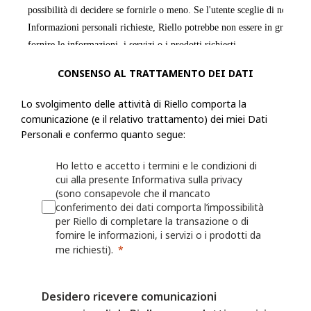
possibilità di decidere se fornirle o meno. Se l'utente sceglie di non forn
Informazioni personali richieste, Riello potrebbe non essere in grado di
fornire le informazioni, i servizi o i prodotti richiesti.
CONSENSO AL TRATTAMENTO DEI DATI
Riello raccoglie informazioni, incluse le Informazioni personali, dall'ut
modulo o una richiesta, registra un prodotto presso Riello o utilizza le a
Lo svolgimento delle attività di Riello comporta la
esempio: nome, indirizzo fisico, azienda per cui lavora, numero di telef
comunicazione (e il relativo trattamento) dei miei Dati
numero di fax, il settore in cui lavora, i suoi interessi nonché qualsiasi
Personali e confermo quanto segue:
fornita a Riello. Riello può anche chiedere all'utente di fornire informaz
Ho letto e accetto i termini e le condizioni di
registrando o per il quale desidera ricevere assistenza (ad esempio un ide
cui alla presente Informativa sulla privacy
o sulla persona/azienda che lo ha installato o che lo gestisce.
(sono consapevole che il mancato
conferimento dei dati comporta l’impossibilità
Riello può anche raccogliere informazioni grazie all'utilizzo, da parte del
per Riello di completare la transazione o di
fornire le informazioni, i servizi o i prodotti da
Web o delle proprie App, quali nome utente, identificativi del dispositivo
me richiesti).
dati sulla localizzazione. Per maggiori dettagli, consulta la Politica sui 
I fornitori di servizi mobili o Internet possono avere una posizione o una
Desidero ricevere comunicazioni
contrastante che consente loro di acquisire, utilizzare e/o conservare le