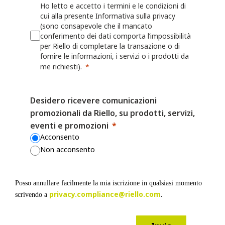
Ho letto e accetto i termini e le condizioni di
Riello raccoglie informazioni, incluse le Informazioni personali, dall'ut
cui alla presente Informativa sulla privacy
modulo o una richiesta, registra un prodotto presso Riello o utilizza le a
(sono consapevole che il mancato
esempio: nome, indirizzo fisico, azienda per cui lavora, numero di telef
conferimento dei dati comporta l’impossibilità
numero di fax, il settore in cui lavora, i suoi interessi nonché qualsiasi
per Riello di completare la transazione o di
fornire le informazioni, i servizi o i prodotti da
fornita a Riello. Riello può anche chiedere all'utente di fornire informaz
me richiesti).
registrando o per il quale desidera ricevere assistenza (ad esempio un ide
o sulla persona/azienda che lo ha installato o che lo gestisce.
Desidero ricevere comunicazioni
Riello può anche raccogliere informazioni grazie all'utilizzo, da parte del
promozionali da Riello, su prodotti, servizi,
Web o delle proprie App, quali nome utente, identificativi del dispositivo
eventi e promozioni
dati sulla localizzazione. Per maggiori dettagli, consulta la Politica sui 
Acconsento
Non acconsento
I fornitori di servizi mobili o Internet possono avere una posizione o una
contrastante che consente loro di acquisire, utilizzare e/o conservare le
dell'utente quando visita i Siti Web o utilizza le App, ma Riello non è r
Posso annullare facilmente la mia iscrizione in qualsiasi momento
privacy.compliance@riello.com
.
il modo in cui altre parti possono raccogliere le Informazioni personali 
scrivendo a
accede ai Siti Web o alle App.