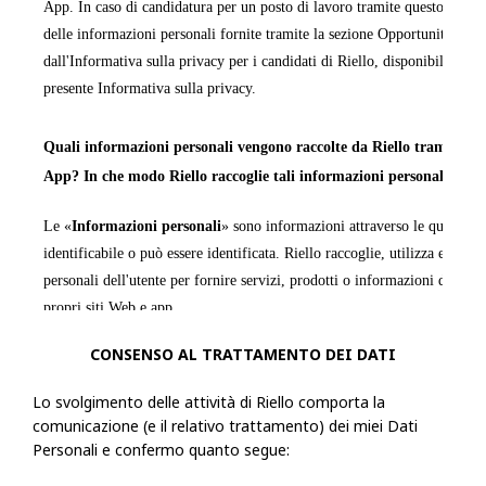
App. In caso di candidatura per un posto di lavoro tramite questo sito We
delle informazioni personali fornite tramite la sezione Opportunità di la
dall'Informativa sulla privacy per i candidati di Riello, disponibile in ta
presente Informativa sulla privacy.
Quali informazioni personali vengono raccolte da Riello tramite i pr
App? In che modo Riello raccoglie tali informazioni personali?
Le «
Informazioni personali
» sono informazioni attraverso le quali una
identificabile o può essere identificata. Riello raccoglie, utilizza ed ela
personali dell'utente per fornire servizi, prodotti o informazioni da quest
propri siti Web e app.
CONSENSO AL TRATTAMENTO DEI DATI
La raccolta delle Informazioni personali sarà trasparente per l'utente e q
possibilità di decidere se fornirle o meno. Se l'utente sceglie di non forn
Lo svolgimento delle attività di Riello comporta la
Informazioni personali richieste, Riello potrebbe non essere in grado di
comunicazione (e il relativo trattamento) dei miei Dati
fornire le informazioni, i servizi o i prodotti richiesti.
Personali e confermo quanto segue: