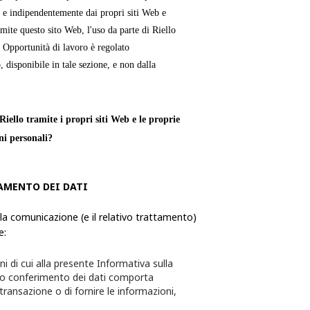
 e indipendentemente dai propri siti Web e
mite questo sito Web, l'uso da parte di Riello
e Opportunità di lavoro è regolato
, disponibile in tale sezione, e non dalla
iello tramite i propri siti Web e le proprie
ni personali?
verso le quali una persona fisica è
AMENTO DEI DATI
ie, utilizza ed elabora le Informazioni
formazioni da quest'ultimo richiesti tramite i
 la comunicazione (e il relativo trattamento)
e:
te per l'utente e quest'ultimo avrà la
ni di cui alla presente Informativa sulla
sceglie di non fornire alcuna delle
to conferimento dei dati comporta
 transazione o di fornire le informazioni,
essere in grado di completare la transazione o