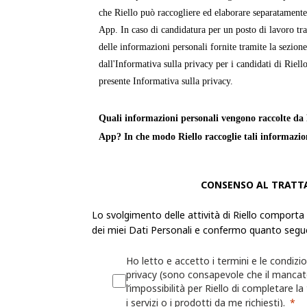
che Riello può raccogliere ed elaborare separatamente
App. In caso di candidatura per un posto di lavoro tra
delle informazioni personali fornite tramite la sezion
dall'Informativa sulla privacy per i candidati di Riello
presente Informativa sulla privacy.
Quali informazioni personali vengono raccolte da R
App? In che modo Riello raccoglie tali informazio
Le «
Informazioni personali
» sono informazioni attra
CONSENSO AL TRATT
identificabile o può essere identificata. Riello raccogl
personali dell'utente per fornire servizi, prodotti o in
Lo svolgimento delle attività di Riello comporta
propri siti Web e app.
dei miei Dati Personali e confermo quanto segu
La raccolta delle Informazioni personali sarà trasparen
Ho letto e accetto i termini e le condizio
possibilità di decidere se fornirle o meno. Se l'utente 
privacy (sono consapevole che il manca
l’impossibilità per Riello di completare la
Informazioni personali richieste, Riello potrebbe non 
i servizi o i prodotti da me richiesti).
fornire le informazioni, i servizi o i prodotti richiesti.