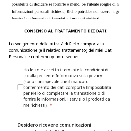
possibilità di decidere se fornirle o meno. Se l'utente sceglie di non forn
Informazioni personali richieste, Riello potrebbe non essere in grado di
fornire le informazioni, i servizi o i prodotti richiesti.
CONSENSO AL TRATTAMENTO DEI DATI
Riello raccoglie informazioni, incluse le Informazioni personali, dall'ut
modulo o una richiesta, registra un prodotto presso Riello o utilizza le a
Lo svolgimento delle attività di Riello comporta la
esempio: nome, indirizzo fisico, azienda per cui lavora, numero di telef
comunicazione (e il relativo trattamento) dei miei Dati
numero di fax, il settore in cui lavora, i suoi interessi nonché qualsiasi
Personali e confermo quanto segue:
fornita a Riello. Riello può anche chiedere all'utente di fornire informaz
Ho letto e accetto i termini e le condizioni di
registrando o per il quale desidera ricevere assistenza (ad esempio un ide
cui alla presente Informativa sulla privacy
o sulla persona/azienda che lo ha installato o che lo gestisce.
(sono consapevole che il mancato
conferimento dei dati comporta l’impossibilità
Riello può anche raccogliere informazioni grazie all'utilizzo, da parte del
per Riello di completare la transazione o di
fornire le informazioni, i servizi o i prodotti da
Web o delle proprie App, quali nome utente, identificativi del dispositivo
me richiesti).
dati sulla localizzazione. Per maggiori dettagli, consulta la Politica sui 
I fornitori di servizi mobili o Internet possono avere una posizione o una
Desidero ricevere comunicazioni
contrastante che consente loro di acquisire, utilizzare e/o conservare le