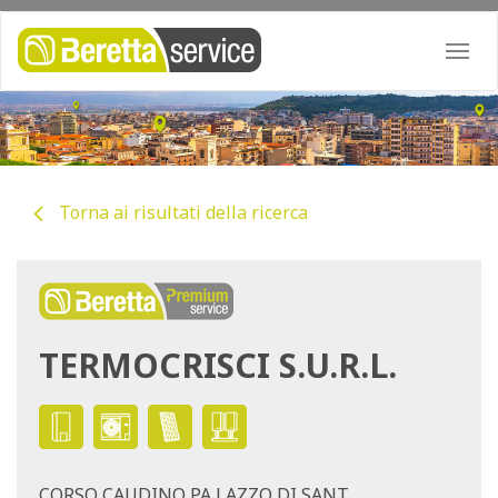
Togg
navi
Torna ai risultati della ricerca
TERMOCRISCI S.U.R.L.
CORSO CAUDINO PA LAZZO DI SANT