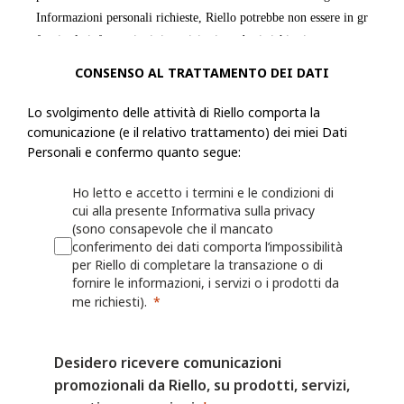
Informazioni personali richieste, Riello potrebbe non essere in grado di
fornire le informazioni, i servizi o i prodotti richiesti.
CONSENSO AL TRATTAMENTO DEI DATI
Riello raccoglie informazioni, incluse le Informazioni personali, dall'ut
modulo o una richiesta, registra un prodotto presso Riello o utilizza le a
Lo svolgimento delle attività di Riello comporta la
esempio: nome, indirizzo fisico, azienda per cui lavora, numero di telef
comunicazione (e il relativo trattamento) dei miei Dati
Personali e confermo quanto segue:
numero di fax, il settore in cui lavora, i suoi interessi nonché qualsiasi
fornita a Riello. Riello può anche chiedere all'utente di fornire informaz
Ho letto e accetto i termini e le condizioni di
registrando o per il quale desidera ricevere assistenza (ad esempio un ide
cui alla presente Informativa sulla privacy
o sulla persona/azienda che lo ha installato o che lo gestisce.
(sono consapevole che il mancato
conferimento dei dati comporta l’impossibilità
per Riello di completare la transazione o di
Riello può anche raccogliere informazioni grazie all'utilizzo, da parte del
fornire le informazioni, i servizi o i prodotti da
Web o delle proprie App, quali nome utente, identificativi del dispositivo
me richiesti).
dati sulla localizzazione. Per maggiori dettagli, consulta la Politica sui 
I fornitori di servizi mobili o Internet possono avere una posizione o una
Desidero ricevere comunicazioni
contrastante che consente loro di acquisire, utilizzare e/o conservare le
promozionali da Riello, su prodotti, servizi,
dell'utente quando visita i Siti Web o utilizza le App, ma Riello non è r