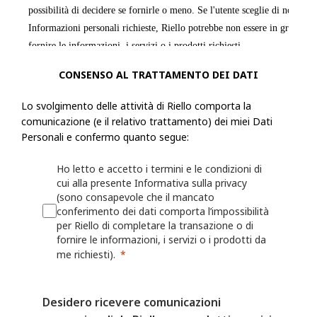
possibilità di decidere se fornirle o meno. Se l'utente sceglie di non forn
Informazioni personali richieste, Riello potrebbe non essere in grado di
fornire le informazioni, i servizi o i prodotti richiesti.
CONSENSO AL TRATTAMENTO DEI DATI
Riello raccoglie informazioni, incluse le Informazioni personali, dall'ut
modulo o una richiesta, registra un prodotto presso Riello o utilizza le a
Lo svolgimento delle attività di Riello comporta la
esempio: nome, indirizzo fisico, azienda per cui lavora, numero di telef
comunicazione (e il relativo trattamento) dei miei Dati
numero di fax, il settore in cui lavora, i suoi interessi nonché qualsiasi
Personali e confermo quanto segue:
fornita a Riello. Riello può anche chiedere all'utente di fornire informaz
Ho letto e accetto i termini e le condizioni di
registrando o per il quale desidera ricevere assistenza (ad esempio un ide
cui alla presente Informativa sulla privacy
o sulla persona/azienda che lo ha installato o che lo gestisce.
(sono consapevole che il mancato
conferimento dei dati comporta l’impossibilità
Riello può anche raccogliere informazioni grazie all'utilizzo, da parte del
per Riello di completare la transazione o di
fornire le informazioni, i servizi o i prodotti da
Web o delle proprie App, quali nome utente, identificativi del dispositivo
me richiesti).
dati sulla localizzazione. Per maggiori dettagli, consulta la Politica sui 
I fornitori di servizi mobili o Internet possono avere una posizione o una
Desidero ricevere comunicazioni
contrastante che consente loro di acquisire, utilizzare e/o conservare le