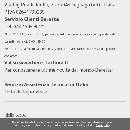
Via Ing Pilade Riello, 7 - 37045 Legnago (VR) - Italia
P.IVA 02641790239
Servizio Clienti Beretta
Tel.
0442.548.901*
Attivo 24/24 h, 7 giorni su 7, per servizi informativi automatici e con operatore da
Lunedì - Venerdì: 8.00 - 19.00
*Al costo di una chiamata a rete fissa secondo il piano tariffario previsto dal proprio
operatore.
Vai su
www.berettaclima.it
Per conoscere le ultime novità dal mondo Beretta!
Servizio Assistenza Tecnico in Italia
Lista delle province
Riello S.p.A.
SOCIETÀ SOGGETTA ALLA DIREZIONE E AL
By clicking “Accept All Cookies”, you agree to the storing of cookies on your device to enhance
site navigation, analyze site usage, and assist in our marketing efforts.
Cookie policy
COORDINAMENTO DI ARISTON HOLDING NV