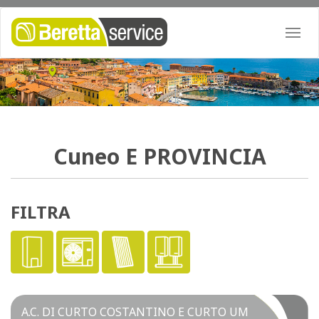
Togg
navi
Cuneo
E PROVINCIA
FILTRA
A.C. DI CURTO COSTANTINO E CURTO UM