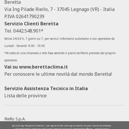
Beretta
Via Ing Pilade Riello, 7 - 37045 Legnago (VR) - Italia
P.IVA 02641790239
Servizio Clienti Beretta
Tel.
0442.548.901*
Attivo 24/24 h, 7 giorni su 7, per servizi informativi automatici e con operatore da
Lunedì - Venerdì: 8.00 - 19.00
*Al costo di una chiamata a rete fissa secondo il piano tariffario previsto dal proprio
operatore.
Vai su
www.berettaclima.it
Per conoscere le ultime novità dal mondo Beretta!
Servizio Assistenza Tecnico in Italia
Lista delle province
Riello S.p.A.
SOCIETÀ SOGGETTA ALLA DIREZIONE E AL
By clicking “Accept All Cookies”, you agree to the storing of cookies on your device to enhance
site navigation, analyze site usage, and assist in our marketing efforts.
Cookie policy